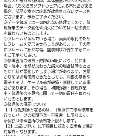
障原因が複数ある故障、本体基盤が原因の故障の
場合、OS関連等ソフトウェアによる不具合がある
場合、部品交換では症状が改善されないケースも
ございます。予めご了承ください。
③データ領域には一切触れない修理ですので、修
理端末のデータ変化や消失については一切の責任
を負わないものとします。
④フレームが歪んでいる場合、画面の取付のため
にフレームを変形させることがあります。その際
にフレームに細かな傷、塗装剥げが発生すること
をご了承ください。
⑤修理箇所の破損・故障の程度により、特に水
没・浸水、衝撃が加わった端末の場合は時間とと
もに症状が悪化してしまう場合があります。お預
かり前は通常使用できたとしても、内部の基板や
電子チップ、ケーブル等が破損・断線している場
合があります。その場合、初期診断・修理作業
中・修理後の不具合に関して一切の責任を負わな
いものとします。
⑥修理後の保証について
【1】保証対象となるのは、「当店にて修理作業を
行ったパーツの初期不良・不具合」に限ります。
賠償額は修理箇所の価格を上限とします。
【2】上記に伴い、以下項目に該当する場合は保証
対象外となります。