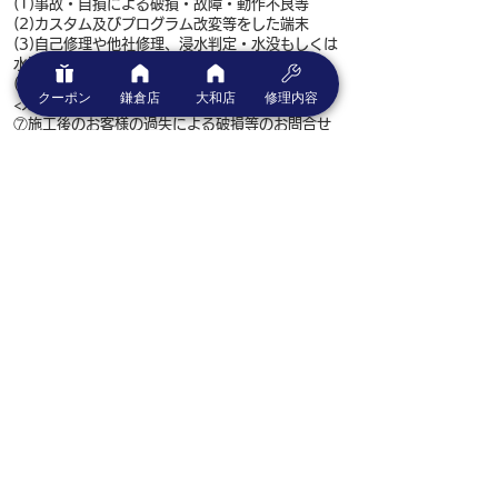
(1)事故・自損による破損・故障・動作不良等
(2)カスタム及びプログラム改変等をした端末
(3)自己修理や他社修理、浸水判定・水没もしくは
水没の可能性がある端末
(4)当店で動作確認が取れていない箇所の不具合
クーポン
鎌倉店
大和店
修理内容
<ガラスコーティングについて>
⑦施工後のお客様の過失による破損等のお問合せ
はお受けできません。
⑧本製品はガラスコートですが、鋭利な物との接
触は傷になることがあります。
⑨落下時の飛散防止にはなりますが、割れないわ
けではありません。
⑩施工前にすでに傷があった場合は、目立たなく
なりますが傷が消えることではありません。
⑪施工後にキャンセル（元の状態に戻す）、返金
等は受付できませんのでご了承ください。
⑫コーティング剤を剥離することはできませんの
でご了承ください。
⑬施工後、すぐにお使いいただけますが、硬化に
約10日間かかりますので、その間は衝撃を与えな
いようにご注意ください。
■お預かり後1カ月以上ご連絡いただけない場合、
所有権を破棄したものとみなし当方でデータ初期
化後破壊処分させていただきます。