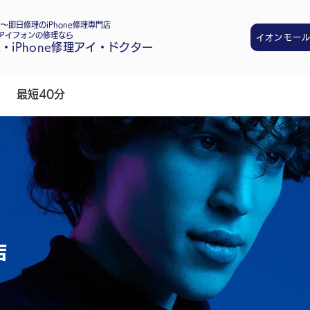
～即日修理のiPhone修理専門店
でアイフォンの修理なら
イオンモー
・iPhone修理アイ・ドクター
最短40分
店