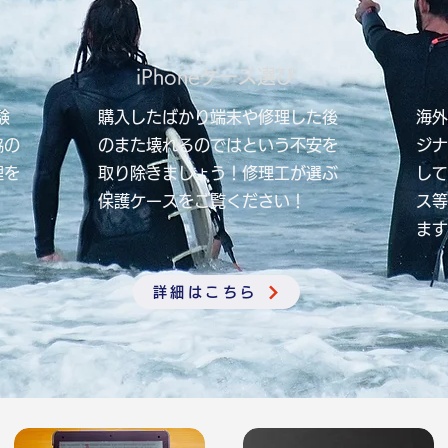
iPhoneケース選び
験
購入したばかり端末や修理した後
海外
協の
のまた壊れるのではという不安を
ジナ
理を
取り除きましょう！修理工が選ぶ
して
保護ケースをご覧ください！
ス等
ます
詳細はこちら