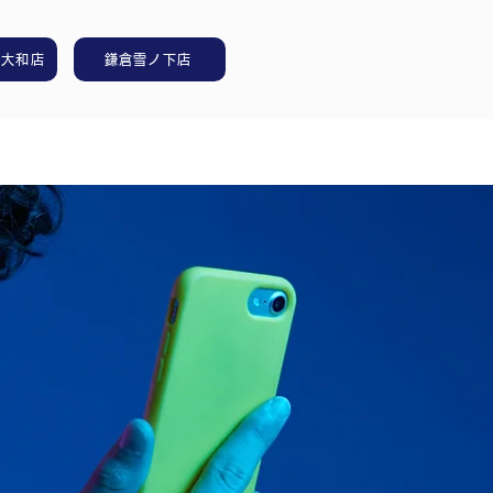
ル大和店
鎌倉雪ノ下店