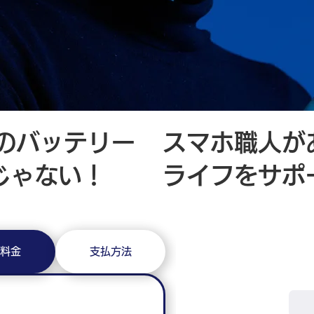
ad のバッテリー
スマホ職人が
じゃない！
ライフをサポ
​よくあ
料金
支払方法
No.1