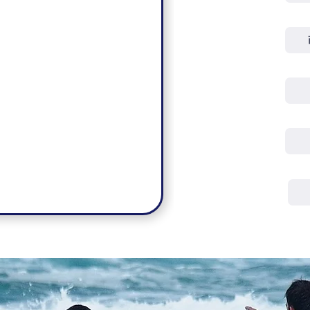
No.2
No.3
No.4
No.5