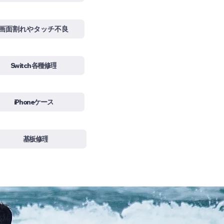
画面割れやタッチ不良
Switch 各種修理
iPhoneケース
基板修理